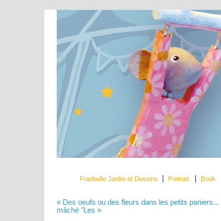
Franbulle Jardin et Dessins
Portrait
Book
« Des oeufs ou des fleurs dans les petits paniers...
mâché "Les »